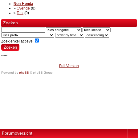
Non-Honda
»
Overige
(0)
»
Test
(0)
Zoeken
Zoek enkel actieve
-----
Full Version
Powered by
phpBB
© phpBB Group.
Forumoverzicht