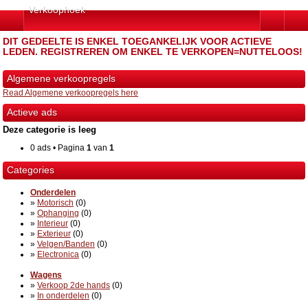
Verkoophoek
DIT GEDEELTE IS ENKEL TOEGANKELIJK VOOR ACTIEVE
LEDEN. REGISTREREN OM ENKEL TE VERKOPEN=NUTTELOOS!
Algemene verkoopregels
Read Algemene verkoopregels here
Actieve ads
Deze categorie is leeg
0 ads • Pagina
1
van
1
Categories
Onderdelen
»
Motorisch
(0)
»
Ophanging
(0)
»
Interieur
(0)
»
Exterieur
(0)
»
Velgen/Banden
(0)
»
Electronica
(0)
Wagens
»
Verkoop 2de hands
(0)
»
In onderdelen
(0)