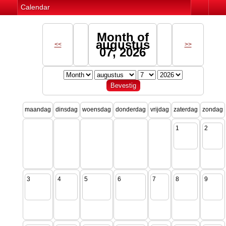
Calendar
Month of
augustus
<<
>>
07, 2026
maandag
dinsdag
woensdag
donderdag
vrijdag
zaterdag
zondag
1
2
3
4
5
6
7
8
9